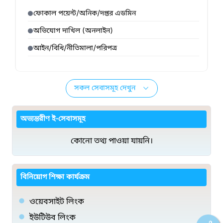
ফোকাল পয়েন্ট/অনিক/দপ্তর এডমিন
অভিযোগ দাখিল (অনলাইন)
আইন/বিধি/নীতিমালা/পরিপত্র
সকল সেবাসমূহ দেখুন
অভ্যন্তরীণ ই-সেবাসমূহ
কোনো তথ্য পাওয়া যায়নি।
বিনিয়োগ শিক্ষা কার্যক্রম
ওয়েবসাইট লিংক
ইউটিউব লিংক