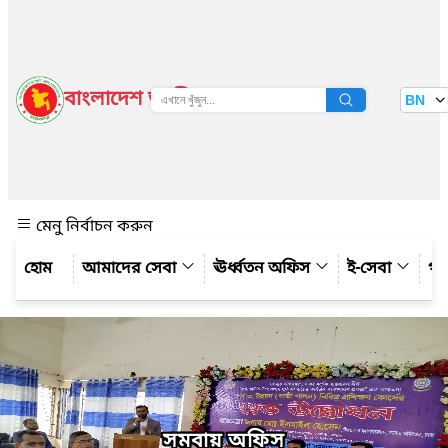
বাংলাদেশ জাতীয় তথ্য বাতায়ন
BN
দেখুন
মেনু নির্বাচন করুন
আমাদের সেবা
ঊর্ধ্বতন অফিস
ই-সেবা
গ্য
সমবায় অফিস