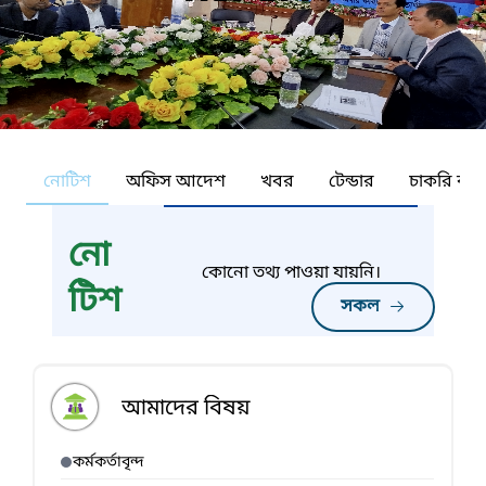
নোটিশ
অফিস আদেশ
খবর
টেন্ডার
চাকরি কর্ন
নো
কোনো তথ্য পাওয়া যায়নি।
টিশ
সকল
আমাদের বিষয়
কর্মকর্তাবৃন্দ